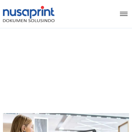
Tips Kustomisasi
Interface Layar Printer
untuk Workflow Cepat